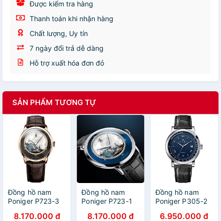
Được kiểm tra hàng
Thanh toán khi nhận hàng
Chất lượng, Uy tín
7 ngày đổi trả dễ dàng
Hỗ trợ xuất hóa đơn đỏ
SẢN PHẨM TƯƠNG TỰ
Đồng hồ nam
Đồng hồ nam
Đồng hồ nam
Poniger P723-3
Poniger P723-1
Poniger P305-2
Chính hãng ,Kính
Chính hãng ,Kính
Chính hãng ,Kính
8.170.000 đ
8.170.000 đ
6.950.000 đ
sapphire nguyên
sapphire nguyên
sapphire nguyên