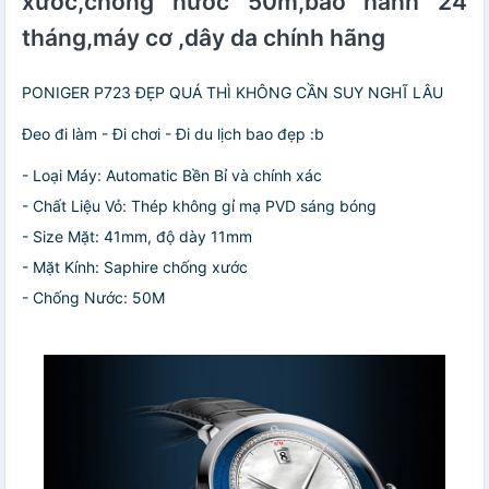
xước,chống nước 50m,bảo hành 24
trung và sang
trọng
tháng,máy cơ ,dây da chính hãng
PONIGER P723 ĐẸP QUÁ THÌ KHÔNG CẦN SUY NGHĨ LÂU
Đeo đi làm - Đi chơi - Đi du lịch bao đẹp :b
- Loại Máy: Automatic Bền Bỉ và chính xác
- Chất Liệu Vỏ: Thép không gỉ mạ PVD sáng bóng
- Size Mặt: 41mm, độ dày 11mm
- Mặt Kính: Saphire chống xước
- Chống Nước: 50M