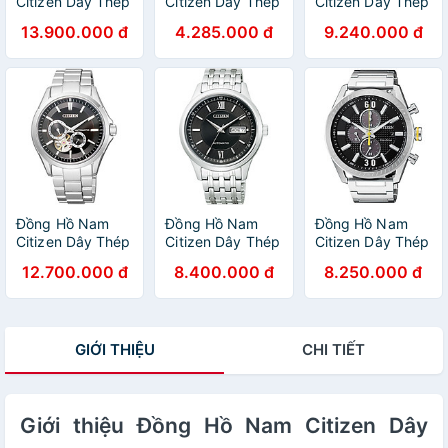
Citizen Dây Thép
Citizen Dây Thép
Citizen Dây Thép
Không Gỉ
Không Gỉ
Không Gỉ
13.900.000 đ
4.285.000 đ
9.240.000 đ
NB0024-54A -
BE9180-52A -
CA4034-50A -
Mặt Trắng
Mặt Trắng
Mặt Trắng
(Sapphire)
Đồng Hồ Nam
Đồng Hồ Nam
Đồng Hồ Nam
Citizen Dây Thép
Citizen Dây Thép
Citizen Dây Thép
Không Gỉ
Không Gỉ
Không Gỉ
12.700.000 đ
8.400.000 đ
8.250.000 đ
NP1010-51E -
NY4051-51E -
CA0666-82E -
Mặt Đen
Mặt Đen
Mặt Đen
(Sapphire)
(Sapphire)
GIỚI THIỆU
CHI TIẾT
Giới thiệu Đồng Hồ Nam Citizen Dây