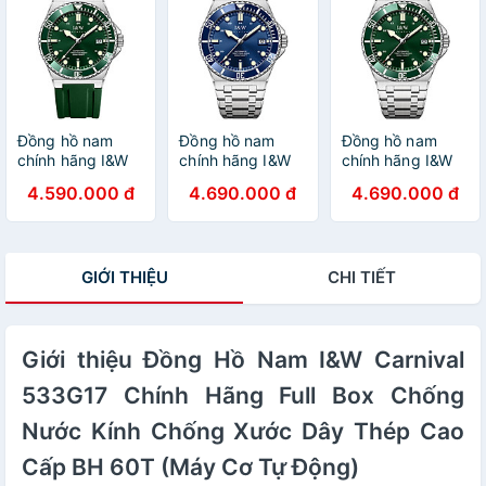
tháng,máy
hành dài
24 tháng,Máy Cơ
Automatic ( cơ)
hạn,Máy Cơ
Automatic,dây
,dây cao su chính
Automatic,dây
cao su chống
hãng chống nước
kim loại xịn
nước tốt
tuyệt đối,vỏ thép
không gỉ bền bỉ
Đồng hồ nam
Đồng hồ nam
Đồng hồ nam
chính hãng I&W
chính hãng I&W
chính hãng I&W
Carnival 726G-
Carnival 726G-T1
Carnival 726G-T3
4.590.000 đ
4.690.000 đ
4.690.000 đ
S3 Hàng mới
Hàng mới fullbox
Hàng mới fullbox
fullbox ,Kính
,Kính chống
,Kính chống
chống
xước,Chống
xước,Chống
xước,Chống
nước 100m,BH
nước 100m,BH
GIỚI THIỆU
CHI TIẾT
nước 100m,BH
24 tháng,Máy Cơ
24 tháng,Máy Cơ
24 tháng,Máy Cơ
Automatic,dây
Automatic,dây
Automatic,dây
kim loại xịn
kim loại xịn
kim loại xịn
Giới thiệu Đồng Hồ Nam I&W Carnival
533G17 Chính Hãng Full Box Chống
Nước Kính Chống Xước Dây Thép Cao
Cấp BH 60T (Máy Cơ Tự Động)