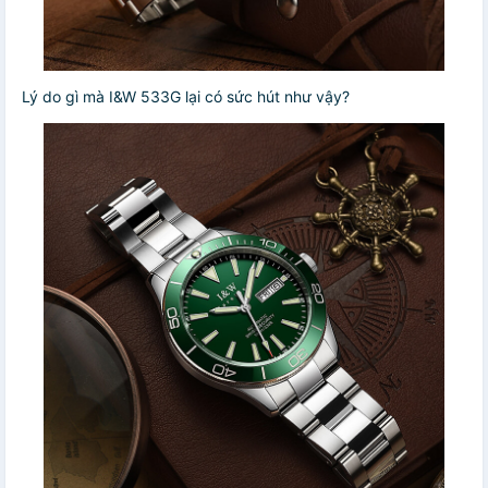
Lý do gì mà I&W 533G lại có sức hút như vậy?