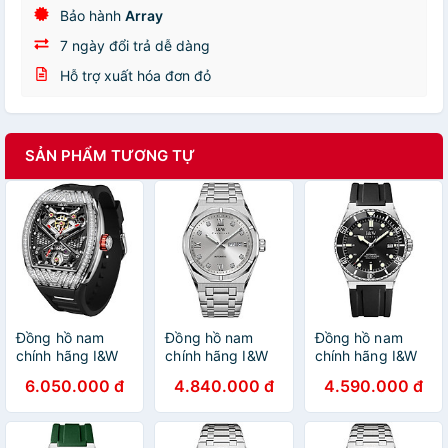
Bảo hành
Array
7 ngày đổi trả dễ dàng
Hỗ trợ xuất hóa đơn đỏ
SẢN PHẨM TƯƠNG TỰ
Đồng hồ nam
Đồng hồ nam
Đồng hồ nam
chính hãng I&W
chính hãng I&W
chính hãng I&W
Carnival 760G-S1
Carnival 751G-T4
Carnival 726G-S2
6.050.000 đ
4.840.000 đ
4.590.000 đ
Kính sapphire
hàng mới fullbox,
Hàng mới fullbox
chống
Kính chống
,Kính chống
xước,Chống
xước,Chống
xước,Chống
nước 50m,BH24
nước 50m,Bảo
nước 100m,BH