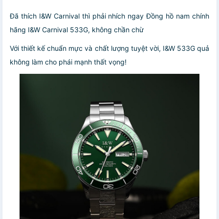
Đã thích I&W Carnival thì phải nhích ngay Đồng hồ nam chính
hãng I&W Carnival 533G, không chần chừ
Với thiết kế chuẩn mực và chất lượng tuyệt vời, I&W 533G quả
không làm cho phái mạnh thất vọng!