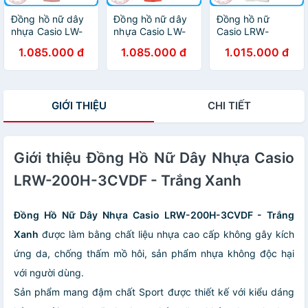
Đồng hồ nữ dây
Đồng hồ nữ dây
Đồng hồ nữ
nhựa Casio LW-
nhựa Casio LW-
Casio LRW-
200-4BVDF
200-4AVDF
200H-4E3VDF
1.085.000 đ
1.085.000 đ
1.015.000 đ
dây nhựa
GIỚI THIỆU
CHI TIẾT
Giới thiệu Đồng Hồ Nữ Dây Nhựa Casio
LRW-200H-3CVDF - Trắng Xanh
Đồng Hồ Nữ Dây Nhựa Casio LRW-200H-3CVDF - Trắng
Xanh
được làm bằng chất liệu nhựa cao cấp không gây kích
ứng da, chống thấm mồ hôi, sản phẩm nhựa không độc hại
với người dùng.
Sản phẩm mang đậm chất Sport được thiết kế với kiểu dáng