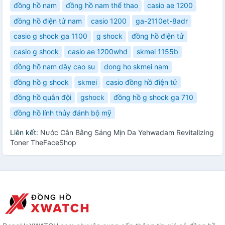
đồng hồ nam
đồng hồ nam thể thao
casio ae 1200
đồng hồ điện tử nam
casio 1200
ga-2110et-8adr
casio g shock ga 1100
g shock
đồng hồ điện tử
casio g shock
casio ae 1200whd
skmei 1155b
đồng hồ nam dây cao su
dong ho skmei nam
đồng hồ g shock
skmei
casio đồng hồ điện tử
đồng hồ quân đội
gshock
đồng hồ g shock ga 710
đồng hồ lính thủy đánh bộ mỹ
Liên kết:
Nước Cân Bằng Sáng Mịn Da Yehwadam Revitalizing
Toner TheFaceShop