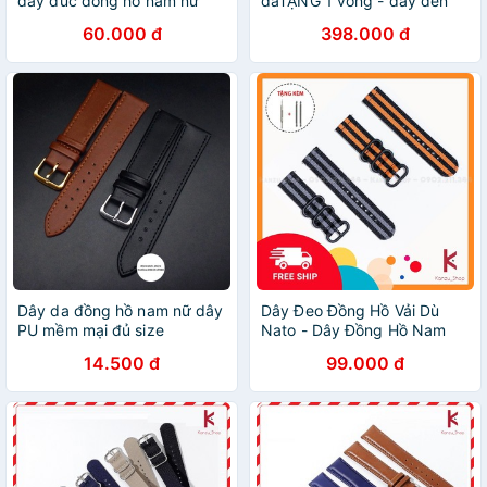
dây đúc đồng hồ nam nữ
daTẶNG 1 vòng - dây đen
mặt đen
60.000 đ
398.000 đ
Dây da đồng hồ nam nữ dây
Dây Đeo Đồng Hồ Vải Dù
PU mềm mại đủ size
Nato - Dây Đồng Hồ Nam
18mm 20mm 22mm 24mm
14.500 đ
99.000 đ