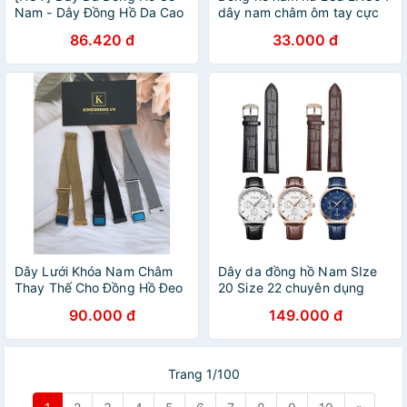
Nam - Dây Đồng Hồ Da Cao
dây nam châm ôm tay cực
Cấp - Amiestore Leather
đẹp,dây thép bền màu,
86.420 đ
33.000 đ
chống nước tốt
Dây Lưới Khóa Nam Châm
Dây da đồng hồ Nam SIze
Thay Thế Cho Đồng Hồ Đeo
20 Size 22 chuyên dụng
Tay Đủ Size Nam Nữ
dòng Nam Julius Dòng Jah
90.000 đ
149.000 đ
Trang 1/100