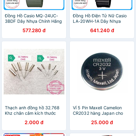
Đồng Hồ Casio MQ-24UC-
Đồng Hồ Điện Tử Nữ Casio
3BDF Dây Nhựa Chính Hãng
LA-20WH-1A Dây Nhựa
577.280 đ
641.240 đ
Thạch anh đồng hồ 32.768
Vỉ 5 Pin Maxell Camelion
Khz chân cắm kích thước
CR2032 hàng Japan cho
2x6mm và 3x8mm(1 con)
điều khiển,đồ chơi đồng hồ
2.000 đ
25.000 đ