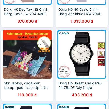
Đồng Hồ Đeo Tay Nữ Chính
Đồng Hồ Nữ Casio Chính
Hãng Casio LW-204-4ADF
Hãng Anh khuê LRW-200H-
Dây Nhựa
2E2V Dây Nhựa - Thương
876.000 đ
1.015.000 đ
Hiệu Nhật Bản
Skin laptop, decal dán
Đồng Hồ Unisex Casio MQ-
laptop, ipad...cao cấp, bền
24-7BLDF Dây Nhựa
đẹp, chất lừ - TẶNG KÈM
119.000 đ
403.200 đ
DAO TRỔ - MẪU DÀNH CHO
NỮ