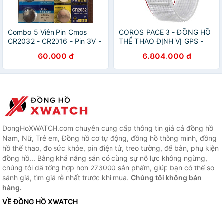
Combo 5 Viên Pin Cmos
COROS PACE 3 - ĐỒNG HỒ
CR2032 - CR2016 - Pin 3V -
THỂ THAO ĐỊNH VỊ GPS -
Pin Loại Tốt cho máy tính,
WPACE3-BLK-N , WPACE3-
60.000 đ
6.804.000 đ
laptop, các thiết bị điện,
WHT-N , WPACE3-BLK ,
đồng hồ, huyết áp
WPACE3-WHT, WPACE3-INK
,WPACE3-CHK
DongHoXWATCH.com chuyên cung cấp thông tin giá cả đồng hồ
Nam, Nữ, Trẻ em, Đồng hồ cơ tự động, đồng hồ thông minh, đồng
hồ thể thao, đo sức khỏe, pin điện tử, treo tường, để bàn, phụ kiện
đồng hồ... Bằng khả năng sẵn có cùng sự nỗ lực không ngừng,
chúng tôi đã tổng hợp hơn 273000 sản phẩm, giúp bạn có thể so
sánh giá, tìm giá rẻ nhất trước khi mua.
Chúng tôi không bán
hàng.
VỀ ĐỒNG HỒ XWATCH