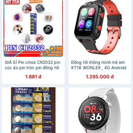
GIÁ SỈ Pin cmos CR2032 pin
Đồng hồ thông minh trẻ em
cúc áo pin tròn pin đồng hồ
KT18 WONLEX , 4G Android
máy tính..
, gọi video , định vi GPS ,
1.881 đ
1.295.000 đ
WIFI