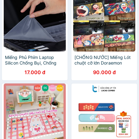
Miếng Phủ Phím Laptop
[CHỐNG NƯỚC] Miếng Lót
Silicon Chống Bụi, Chống
chuột cỡ lớn Doraemon
Nước Cho Bàn Phím
17.000 đ
90.000 đ