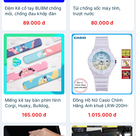
Đệm Kê cổ tay BUBM chống
Túi chống sốc máy tính,
mỏi, chống đau khớp đàn
trượt nước
hồi êm, massage. Gối kê tay
89.000 đ
80.000 đ
chống mỏi BUBM
Miếng kê tay bàn phím hình
Đồng Hồ Nữ Casio Chính
Corgi, Husky, Bulldog,
Hãng Anh khuê LRW-200H-
Poodle, Mario, Bamboo
2E2V Dây Nhựa - Thương
165.000 đ
1.015.000 đ
chống mỏi chống đau cổ
Hiệu Nhật Bản
tay.