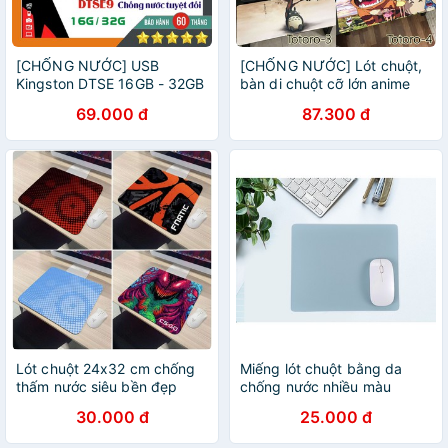
[CHỐNG NƯỚC] USB
[CHỐNG NƯỚC] Lót chuột,
Kingston DTSE 16GB - 32GB
bàn di chuột cỡ lớn anime
- Bảo Hành 5 năm
Totoro
69.000 đ
87.300 đ
Lót chuột 24x32 cm chống
Miếng lót chuột bằng da
thấm nước siêu bền đẹp
chống nước nhiều màu
[24x32cm]
LOTCHU-PU-3030
30.000 đ
25.000 đ