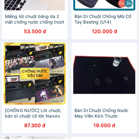
Miếng lót chuột bằng da 2
Bàn Di Chuột Chống Mỏi Cổ
mặt chống nước chống trượt
Tay Besting (U14)
nhiều màu chọn lựa
53.500 đ
120.000 đ
[CHỐNG NƯỚC] Lót chuột,
Bàn Di Chuột Chống Nước
bàn di chuột cỡ lớn Naruto
May Viền Kích Thước
30x25x0,4cm
87.300 đ
19.000 đ