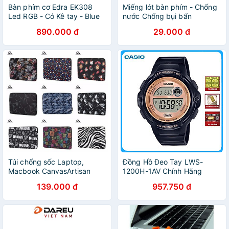
Bàn phím cơ Edra EK308
Miếng lót bàn phím - Chống
Led RGB - Có Kê tay - Blue
nước Chống bụi bẩn
switch - Led viền - Chống
890.000 đ
29.000 đ
nước - BH 24 tháng
Túi chống sốc Laptop,
Đồng Hồ Đeo Tay LWS-
Macbook CanvasArtisan
1200H-1AV Chính Hãng
chống nước, chống sốc 6
139.000 đ
957.750 đ
chiều