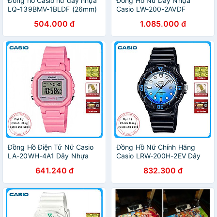
Đồng hồ Casio nữ dây nhựa
Đồng Hồ Nữ Dây Nhựa
LQ-139BMV-1BLDF (26mm)
Casio LW-200-2AVDF
(35mm) - Xanh
504.000 đ
1.085.000 đ
Đồng Hồ Điện Tử Nữ Casio
Đồng Hồ Nữ Chính Hãng
LA-20WH-4A1 Dây Nhựa
Casio LRW-200H-2EV Dây
Nhựa
641.240 đ
832.300 đ