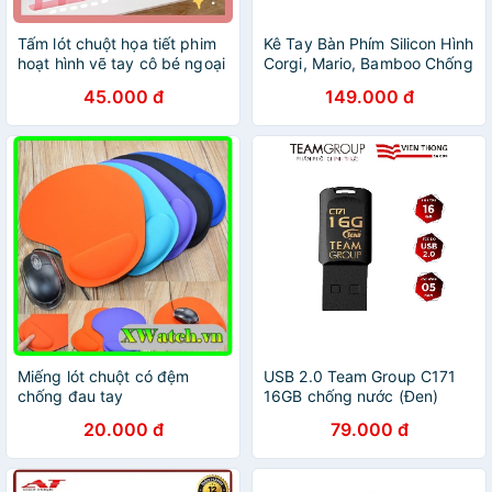
Tấm lót chuột họa tiết phim
Kê Tay Bàn Phím Silicon Hình
hoạt hình vẽ tay cô bé ngoại
Corgi, Mario, Bamboo Chống
cỡ không thấm nước tBàn
Mỏi Cổ Tay
45.000 đ
149.000 đ
phím máy tính chống trượt
Miếng lót chuột có đệm
USB 2.0 Team Group C171
chống đau tay
16GB chống nước (Đen)
20.000 đ
79.000 đ