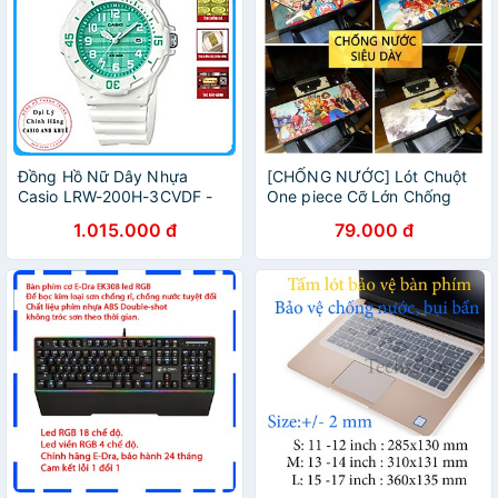
Đồng Hồ Nữ Dây Nhựa
[CHỐNG NƯỚC] Lót Chuột
Casio LRW-200H-3CVDF -
One piece Cỡ Lớn Chống
Trắng Xanh
Nước Cực Đẹp
1.015.000 đ
79.000 đ