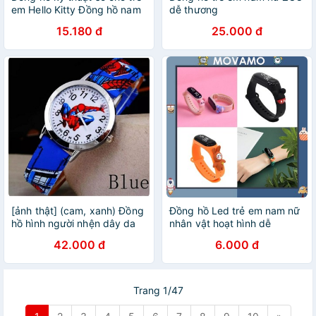
em Hello Kitty Đồng hồ nam
dễ thương
và nữ dễ thương
15.180 đ
25.000 đ
[ảnh thật] (cam, xanh) Đồng
Đồng hồ Led trẻ em nam nữ
hồ hình người nhện dây da
nhân vật hoạt hình dễ
PU cho bé trai - Đồng hồ đồ
thương DH109
42.000 đ
6.000 đ
chơi cho bé trai
Trang 1/47