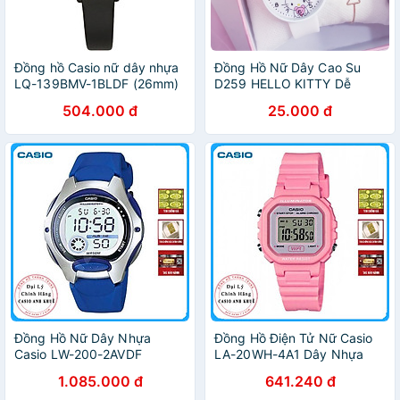
Đồng hồ Casio nữ dây nhựa
Đồng Hồ Nữ Dây Cao Su
LQ-139BMV-1BLDF (26mm)
D259 HELLO KITTY Dễ
Thương
504.000 đ
25.000 đ
Đồng Hồ Nữ Dây Nhựa
Đồng Hồ Điện Tử Nữ Casio
Casio LW-200-2AVDF
LA-20WH-4A1 Dây Nhựa
(35mm) - Xanh
1.085.000 đ
641.240 đ