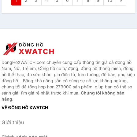
1
2
3
4
5
6
7
8
9
10
»
DongHoXWATCH.com chuyên cung cấp thông tin giá cả đồng hồ
Nam, Nữ, Trẻ em, Đồng hồ cơ tự động, đồng hồ thông minh, đồng
hồ thể thao, đo sức khỏe, pin điện tử, treo tường, để bàn, phụ kiện
đồng hồ... Bằng khả năng sẵn có cùng sự nỗ lực không ngừng,
chúng tôi đã tổng hợp hơn 273000 sản phẩm, giúp bạn có thể so
sánh giá, tìm giá rẻ nhất trước khi mua.
Chúng tôi không bán
hàng.
VỀ ĐỒNG HỒ XWATCH
Giới thiệu