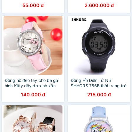
dây da pu
55.000 đ
2.600.000 đ
Đồng hồ đeo tay cho bé gái
Đồng Hồ Điện Tử Nữ
hình Kitty dây da xinh xắn
SHHORS 786B thời trang trẻ
BBShine – DH004
em & teen.
140.000 đ
215.000 đ