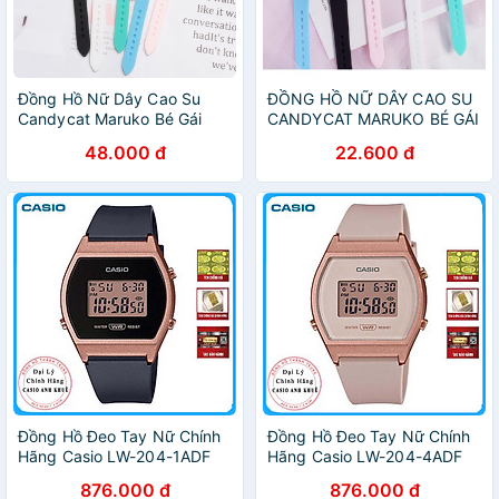
Đồng Hồ Nữ Dây Cao Su
ĐỒNG HỒ NỮ DÂY CAO SU
Candycat Maruko Bé Gái
CANDYCAT MARUKO BÉ GÁI
D302 Dễ Thương
D302 CỰC ĐẸP
48.000 đ
22.600 đ
Đồng Hồ Đeo Tay Nữ Chính
Đồng Hồ Đeo Tay Nữ Chính
Hãng Casio LW-204-1ADF
Hãng Casio LW-204-4ADF
Dây Nhựa
Dây Nhựa
876.000 đ
876.000 đ