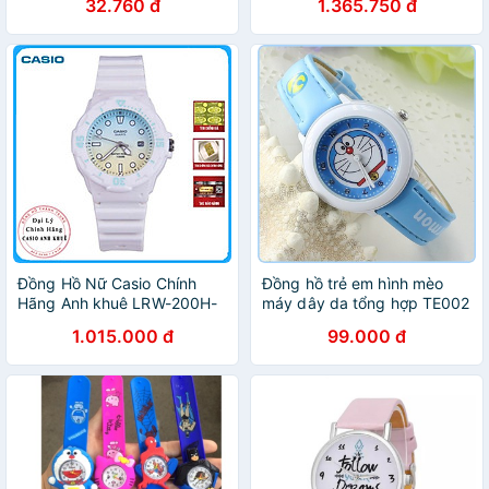
32.760 đ
1.365.750 đ
Đồng Hồ Nữ Casio Chính
Đồng hồ trẻ em hình mèo
Hãng Anh khuê LRW-200H-
máy dây da tổng hợp TE002
2E2V Dây Nhựa - Thương
1.015.000 đ
99.000 đ
Hiệu Nhật Bản