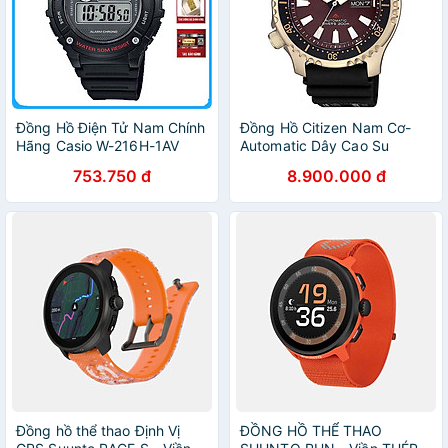
Đồng Hồ Điện Tử Nam Chính
Đồng Hồ Citizen Nam Cơ-
Hãng Casio W-216H-1AV
Automatic Dây Cao Su
Dây Nhựa
NY0083-14X - Mặt Nâu Đỏ
753.750 đ
8.900.000 đ
Đồng hồ thể thao Định Vị
ĐỒNG HỒ THỂ THAO