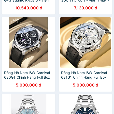
GPS Suunto RACE S - Viền
SUUNTO RUN - Viền THÉP -
Thép SS051013000
CÓ ĐỊNH VỊ GPS - Siêu
10.549.000 đ
7.139.000 đ
SS051018000
mỏng nhẹ - với hơn 34 môn
SS051017000
thể thao khác
SS051014000
SS051016000
SS051015000
Đồng Hồ Nam I&W Carnival
Đồng Hồ Nam I&W Carnival
680G1 Chính Hãng Full Box
681G1 Chính Hãng Full Box
Chống Nước Kính Chống
Chống Nước Kính Chống
5.000.000 đ
5.000.000 đ
Xước Dây Da Cao Cấp BH 5
Xước Dây Da Cao Cấp BH 5
NAM
NAM