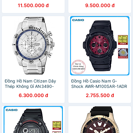
- Mặt Đen (Sapphire)
- Mặt Trắng (Sapphire)
11.500.000 đ
9.500.000 đ
Đồng Hồ Nam Citizen Dây
Đồng Hồ Casio Nam G-
Thép Không Gỉ AN3490-
Shock AWR-M100SAR-1ADR
55A - Mặt Trắng (43mm)
Năng Lượng Mặt Trời
6.300.000 đ
2.755.500 đ