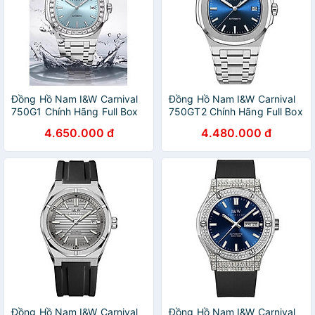
Đồng Hồ Nam I&W Carnival
Đồng Hồ Nam I&W Carnival
750G1 Chính Hãng Full Box
750GT2 Chính Hãng Full Box
Chống Nước Kính Chống
Chống Nước Kính Chống
4.650.000 đ
4.480.000 đ
Xước Dây Thép Cao Cấp
Xước Dây Thép Cao Cấp
BH24T (Máy Cơ Tự Động)
BH24T (Máy Cơ Tự Động)
Đồng Hồ Nam I&W Carnival
Đồng Hồ Nam I&W Carnival