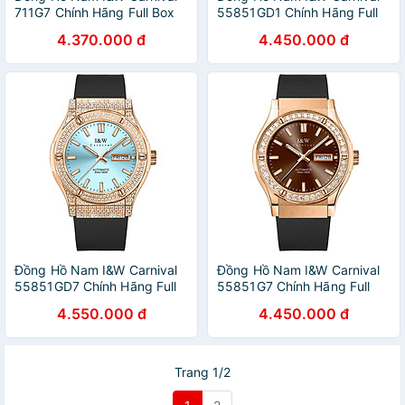
711G7 Chính Hãng Full Box
55851GD1 Chính Hãng Full
Chống Nước Kính Chống
Box Chống Nước Kính
4.370.000 đ
4.450.000 đ
Xước Dây Thép Cao Cấp
Chống Xước Dây Silicon Cao
BH24T (Máy Cơ Tự Động)
Cấp BH 60T (Máy Cơ Tự
Động)
Đồng Hồ Nam I&W Carnival
Đồng Hồ Nam I&W Carnival
55851GD7 Chính Hãng Full
55851G7 Chính Hãng Full
Box Chống Nước Kính
Box Chống Nước Kính
4.550.000 đ
4.450.000 đ
Chống Xước Dây Silicon Cao
Chống Xước Dây Silicon Cao
Cấp BH 60T (Máy Cơ Tự
Cấp BH 60T (Máy Cơ Tự
Động)
Động)
Trang 1/2