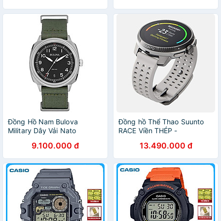
Đồng Hồ Nam Bulova
Đồng hồ Thể Thao Suunto
Military Dây Vải Nato
RACE Viền THÉP -
96B229 - Mặt Đen
SS050929000 -
9.100.000 đ
13.490.000 đ
SS050930000 -
SS050931000