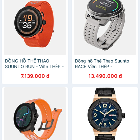
ĐỒNG HỒ THỂ THAO
Đồng hồ Thể Thao Suunto
SUUNTO RUN - Viền THÉP -
RACE Viền THÉP -
CÓ ĐỊNH VỊ GPS - Siêu
SS050929000 -
7.139.000 đ
13.490.000 đ
mỏng nhẹ - với hơn 34 môn
SS050930000 -
thể thao khác
SS050931000