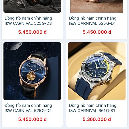
Đồng hồ nam chính hãng
Đồng hồ nam chính hãng
I&W CARNIVAL 525G-D3
I&W CARNIVAL 525G-D1
Kính sapphire ,chống
Kính sapphire ,chống
5.450.000 đ
5.450.000 đ
xước,Chống nước 30m ,Bảo
xước,Chống nước 30m ,Bảo
hành dài hạn,Máy cơ
hành dài hạn,Máy cơ
(Automatic),Dây da cao
(Automatic),Dây da cao
cấp,thiết kế lộ cơ thể thao
cấp,thiết kế lộ cơ thể thao
Đồng hồ nam chính hãng
Đồng hồ nam chính hãng
I&W CARNIVAL 525G-D2
I&W CARNIVAL 661G-S1
Kính sapphire ,chống
hàng mới fullbox Kính
5.450.000 đ
5.360.000 đ
xước,Chống nước 30m ,Bảo
sapphire ,chống
hành dài hạn,Máy cơ
xước,Chống nước ,Bảo hành