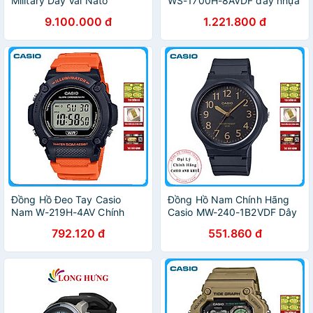
Military Dây Vải Nato
WS-1700H-8AVDF dây nhựa
96B229 - Mặt Đen
9.100.000 đ
1.221.800 đ
Đồng Hồ Đeo Tay Casio
Đồng Hồ Nam Chính Hãng
Nam W-219H-4AV Chính
Casio MW-240-1B2VDF Dây
Hãng
Nhựa
792.120 đ
551.860 đ