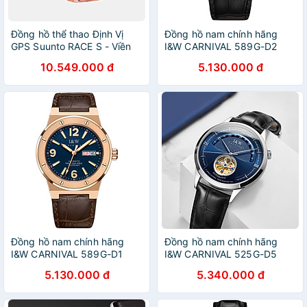
Đồng hồ thể thao Định Vị
Đồng hồ nam chính hãng
GPS Suunto RACE S - Viền
I&W CARNIVAL 589G-D2
Thép SS051013000
Kính sapphire ,chống
10.549.000 đ
5.130.000 đ
SS051018000
xước,Chống nước ,Bảo hành
SS051017000
dài hạn,Máy cơ
SS051014000
(Automatic),Dây da cao
SS051016000
cấp,thiết kế lộ cơ thể thao
SS051015000
Đồng hồ nam chính hãng
Đồng hồ nam chính hãng
I&W CARNIVAL 589G-D1
I&W CARNIVAL 525G-D5
Kính sapphire ,chống
Kính sapphire ,chống
5.130.000 đ
5.340.000 đ
xước,Chống nước ,Bảo hành
xước,Chống nước ,Bảo hành
dài hạn,Máy cơ
24 tháng,Máy cơ
(Automatic),Dây da cao
(Automatic),Dây da cao