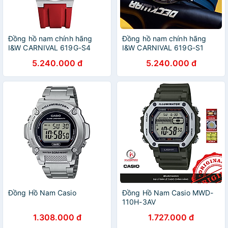
Đồng hồ nam chính hãng
Đồng hồ nam chính hãng
I&W CARNIVAL 619G-S4
I&W CARNIVAL 619G-S1
Kính sapphire ,chống
Kính sapphire ,chống
5.240.000 đ
5.240.000 đ
xước,Chống nước 50m ,Bảo
xước,Chống nước 50m ,Bảo
hành chính hãng,Máy cơ
hành chính hãng,Máy cơ
(Automatic),Dây cao su cao
(Automatic),Dây cao su cao
cấp,thiết kế lộ cơ thể thao
cấp,thiết kế lộ cơ thể thao
Đồng Hồ Nam Casio
Đồng Hồ Nam Casio MWD-
110H-3AV
1.308.000 đ
1.727.000 đ