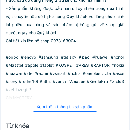
trước sau đó dùng miếng 2 lau lại cho khô màn hình )
- Sản phẩm không được bảo hành. Tuy nhiên trong quá trình
vận chuyển nếu có bị hư hỏng Quý khách vui lòng chụp hình
lại phiếu mua hàng và sản phẩm bị hỏng gửi về shop giải
quyết ngay cho Quý khách.
Chi tiết xin liên hệ shop 0978163904
#oppo #lenovo #samsung #galaxy #ipad #huawei #honor
#Masstel #apple #tablet #KOSPET #ARES #RAPTOR #nokia
#huawei #zte #redmi #vsmart #nokia #oneplus #zte #asus
#sony #redmi10t #fitbit #versa #Amazon #KindleFire #zfold3
#zeblazegtr2
Giá MYSTERY
Xem thêm thông tin sản phẩm
Từ khóa