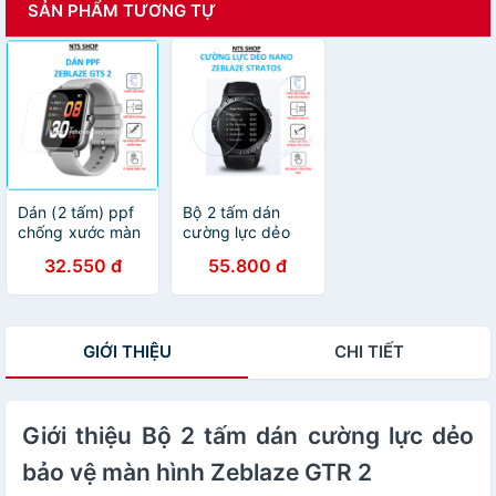
SẢN PHẨM TƯƠNG TỰ
Dán (2 tấm) ppf
Bộ 2 tấm dán
chống xước màn
cường lực dẻo
hình zeblaze GTS
bảo vệ màn hình
32.550 đ
55.800 đ
2
Zeblaze stratos
GIỚI THIỆU
CHI TIẾT
Giới thiệu Bộ 2 tấm dán cường lực dẻo
bảo vệ màn hình Zeblaze GTR 2