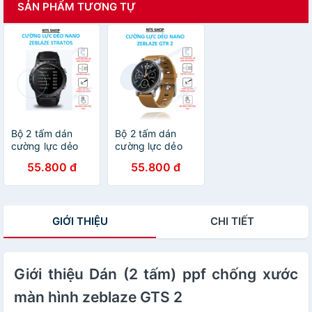
SẢN PHẨM TƯƠNG TỰ
Bộ 2 tấm dán
Bộ 2 tấm dán
cường lực dẻo
cường lực dẻo
bảo vệ màn hình
bảo vệ màn hình
55.800 đ
55.800 đ
Zeblaze stratos
Zeblaze GTR 2
GIỚI THIỆU
CHI TIẾT
Giới thiệu Dán (2 tấm) ppf chống xước
màn hình zeblaze GTS 2