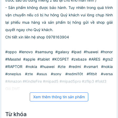
trước sau đó dùng miếng 2 lau lại cho khô màn hình )
- Sản phẩm không được bảo hành. Tuy nhiên trong quá trình
vận chuyển nếu có bị hư hỏng Quý khách vui lòng chụp hình
lại phiếu mua hàng và sản phẩm bị hỏng gửi về shop giải
quyết ngay cho Quý khách.
Chi tiết xin liên hệ shop 0978163904
#oppo #lenovo #samsung #galaxy #ipad #huawei #honor
#Masstel #apple #tablet #KOSPET #zebaze #ARES #gts2
#RAPTOR #nokia #huawei #zte #redmi #vsmart #nokia
#oneplus #zte #asus #sony #redmi10t #fitbit #versa
#Amazon #KindleFire #mipad5 #mipad5pro #zflip3 #fold3
Giá DMT
Xem thêm thông tin sản phẩm
Từ khóa