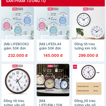
SẢN PHẨM TƯƠNG TỰ
[Mã LIFEBOOK2
[Mã LIFEDL44
Đồng hồ treo
giảm 50K đơn
giảm 50K đơn
tường kim trôi
99K] Đồng hồ
99K] Đồng hồ
Quazt cao cấp
232.000 đ
145.000 đ
299.000 đ
báo thức Deli -
báo thức Deli -
Deli - Bảo hành
Xanh
Xanh
12 tháng, mua
dương/Xanh lá/
dương/Xanh lá/
kèm móc treo giá
Hồng - 8802
Hồng - 8802
shock - 9005
Đồng hồ treo
[Mã
Đồng_hồ treo
tường vân gỗ
LIFEUPALL50K
tường vân gỗ