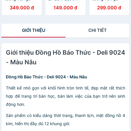
cao cấp Deli -
giảm 50K đơn
cao cấp Deli
349.000 đ
149.000 đ
299.000 đ
8842 - Kèm móc
200K] Đồng hồ
30cm - 8842,
treo
báo thức có
không tiếng ồn,
chuông reo Deli
đẹp từng chi tiết
9024
- vpp Diệp Lạc
GIỚI THIỆU
CHI TIẾT
(sỉ/lẻ)
Giới thiệu Đồng Hồ Báo Thức - Deli 9024
- Màu Nâu
Đồng Hồ Báo Thức - Deli 9024 - Màu Nâu
Thiết kế nhỏ gọn với khối hình tròn tinh tế, đẹp mắt rất thích
hợp để trang trí bàn học, bàn làm việc của bạn trở nên sinh
động hơn.
Sản phẩm có kiểu dáng thời trang, thanh lịch, mặt đồng hồ 4
kim, hiển thị đầy đủ 12 khung giờ.