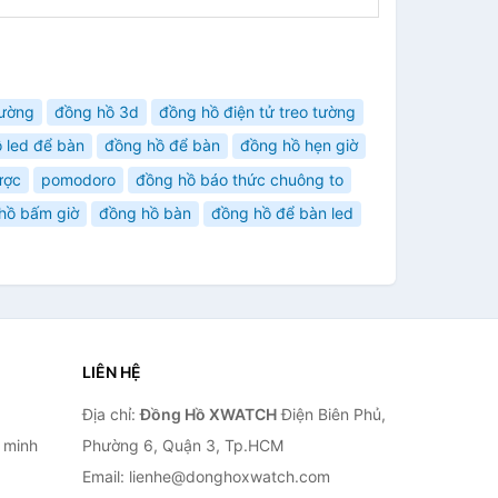
tường
đồng hồ 3d
đồng hồ điện tử treo tường
 led để bàn
đồng hồ để bàn
đồng hồ hẹn giờ
ược
pomodoro
đồng hồ báo thức chuông to
hồ bấm giờ
đồng hồ bàn
đồng hồ để bàn led
LIÊN HỆ
Địa chỉ:
Đồng Hồ XWATCH
Điện Biên Phủ,
 minh
Phường 6, Quận 3, Tp.HCM
Email: lienhe@donghoxwatch.com