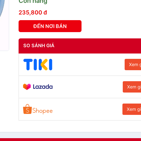
Còn hàng
235,800 đ
ĐẾN NƠI BÁN
SO SÁNH GIÁ
Xem g
Xem g
Xem g