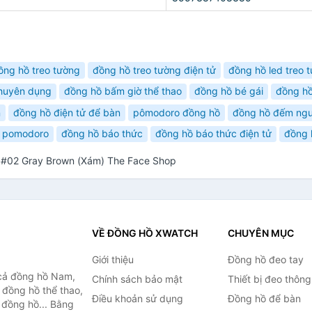
ồng hồ treo tường
đồng hồ treo tường điện tử
đồng hồ led treo 
chuyên dụng
đồng hồ bấm giờ thể thao
đồng hồ bé gái
đồng hồ
n
đồng hồ điện tử để bàn
pômodoro đồng hồ
đồng hồ đếm ng
 pomodoro
đồng hồ báo thức
đồng hồ báo thức điện tử
đồng 
t #02 Gray Brown (Xám) The Face Shop
VỀ ĐỒNG HỒ XWATCH
CHUYÊN MỤC
Giới thiệu
Đồng hồ đeo tay
cả đồng hồ Nam,
Chính sách bảo mật
Thiết bị đeo thông
 đồng hồ thể thao,
Điều khoản sử dụng
Đồng hồ để bàn
n đồng hồ... Bằng