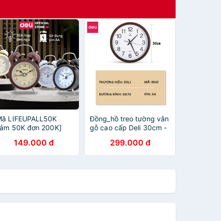
Mã LIFEUPALL50K
Đồng_hồ treo tường vân
iảm 50K đơn 200K]
gỗ cao cấp Deli 30cm -
ồng hồ báo thức có
8842, không tiếng ồn,
149.000 đ
299.000 đ
huông reo Deli 9024
đẹp từng chi tiết - vpp
Diệp Lạc (sỉ/lẻ)