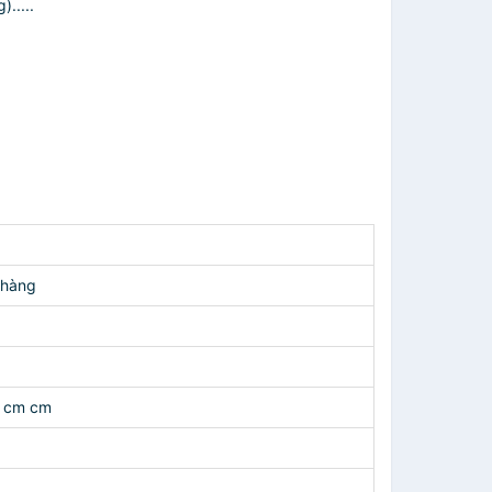
.....
 hàng
6 cm cm