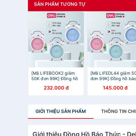
SẢN PHẨM TƯƠNG TỰ
[Mã LIFEBOOK2 giảm
[Mã LIFEDL44 giảm 5
50K đơn 99K] Đồng hồ
đơn 99K] Đồng hồ bá
báo thức Deli - Xanh
thức Deli - Xanh
232.000 đ
145.000 đ
dương/Xanh lá/ Hồng -
dương/Xanh lá/ Hồng 
8802
8802
GIỚI THIỆU
SẢN PHẨM
THÔNG TIN
CHI
Giới thiệu Đồng Hồ Báo Thức - D