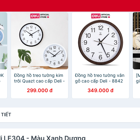
0K
Đồng hồ treo tường kim
Đồng hồ treo tường vân
[
o
trôi Quazt cao cấp Deli -
gỗ cao cấp Deli - 8842
g
Bảo hành 12 tháng, mua
- Kèm móc treo
Đ
299.000 đ
349.000 đ
-
kèm móc treo giá shock
c
- 9005
 TIẾT
eli LE304 - Màu Xanh Dương