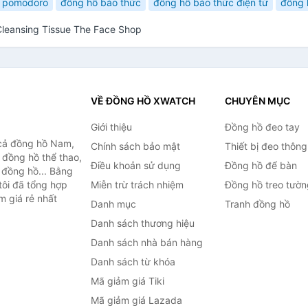
 pomodoro
đồng hồ báo thức
đồng hồ báo thức điện tử
đồng 
Cleansing Tissue The Face Shop
VỀ ĐỒNG HỒ XWATCH
CHUYÊN MỤC
Giới thiệu
Đồng hồ đeo tay
cả đồng hồ Nam,
Chính sách bảo mật
Thiết bị đeo thông
 đồng hồ thể thao,
Điều khoản sử dụng
Đồng hồ để bàn
n đồng hồ... Bằng
tôi đã tổng hợp
Miễn trừ trách nhiệm
Đồng hồ treo tườn
m giá rẻ nhất
Danh mục
Tranh đồng hồ
Danh sách thương hiệu
Danh sách nhà bán hàng
Danh sách từ khóa
Mã giảm giá Tiki
Mã giảm giá Lazada