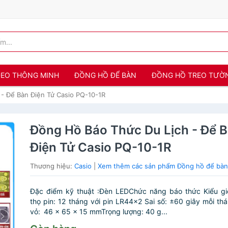
 ĐEO THÔNG MINH
ĐỒNG HỒ ĐỂ BÀN
ĐỒNG HỒ TREO TƯỜ
- Để Bàn Điện Tử Casio PQ-10-1R
Đồng Hồ Báo Thức Du Lịch - Để 
Điện Tử Casio PQ-10-1R
Thương hiệu:
Casio
|
Xem thêm các sản phẩm Đồng hồ để bàn
Đặc điểm kỹ thuật :Đèn LEDChức năng báo thức Kiểu giơ
thọ pin: 12 tháng với pin LR44×2 Sai số: ±60 giây mỗi th
vỏ: 46 × 65 × 15 mmTrọng lượng: 40 g...