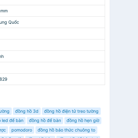
5 mm
rung Quốc
nh
829
tường
đồng hồ 3d
đồng hồ điện tử treo tường
 led để bàn
đồng hồ để bàn
đồng hồ hẹn giờ
ược
pomodoro
đồng hồ báo thức chuông to