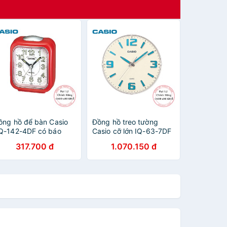
ồng hồ để bàn Casio
Đồng hồ treo tường
Q-142-4DF có báo
Casio cỡ lớn IQ-63-7DF
hức, dạ quang
có dạ quang
317.700 đ
1.070.150 đ
7.7×7.2×4.9 cm)