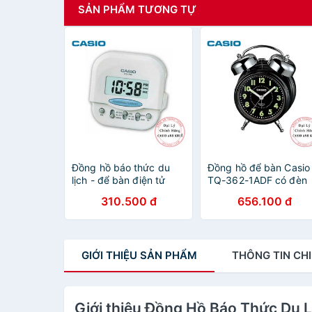
SẢN PHẨM TƯƠNG TỰ
Đồng hồ báo thức du
Đồng hồ để bàn Casio
lịch - để bàn điện tử
TQ-362-1ADF có đèn
Casio PQ-30B-7DF màu
chuông báo thức, dạ
310.500 đ
656.100 đ
trắng 6X6cm
quang ( 13.6×10.6×6
cm )
GIỚI THIỆU
SẢN PHẨM
THÔNG TIN
CHI
Giới thiệu Đồng Hồ Báo Thức Du L