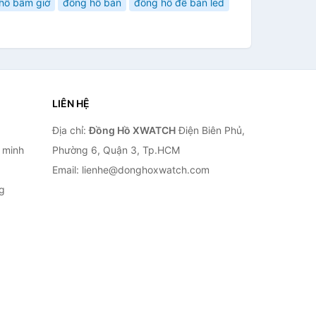
hồ bấm giờ
đồng hồ bàn
đồng hồ để bàn led
LIÊN HỆ
Địa chỉ:
Đồng Hồ XWATCH
Điện Biên Phủ,
 minh
Phường 6, Quận 3, Tp.HCM
Email: lienhe@donghoxwatch.com
g