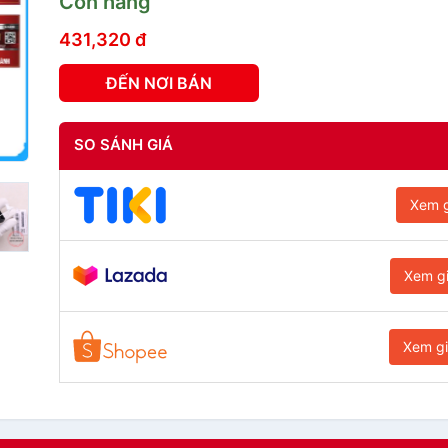
Còn hàng
431,320 đ
ĐẾN NƠI BÁN
SO SÁNH GIÁ
Xem g
Xem g
Xem g