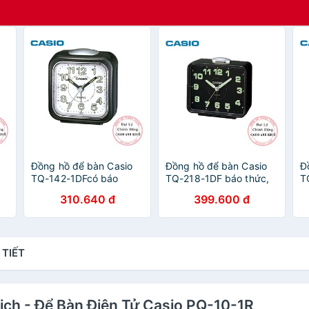
Đồng hồ để bàn Casio
Đồng hồ để bàn Casio
Đ
TQ-142-1DFcó báo
TQ-218-1DF báo thức,
T
thức, dạ quang (
dạ quang cỡ to
t
310.640 đ
399.600 đ
7.7×7.2×4.9 cm )
(
 TIẾT
ịch - Để Bàn Điện Tử Casio PQ-10-1R