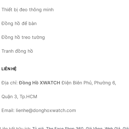
Thiết bị đeo thông minh
Đồng hồ để bàn
Đồng hồ treo tường
Tranh đồng hồ
LIÊN HỆ
Địa chỉ:
Đồng Hồ XWATCH
Điện Biên Phủ, Phường 6,
Quận 3, Tp.HCM
Email: lienhe@donghoxwatch.com
Liên kết hữu ích:
Tỷ giá
,
The Face Shop 360
,
Giá Vàng
,
Web Giá
,
Giá