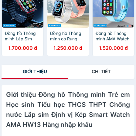
App qua CH.
thoại xem
xem Youtube Tik
play FB
Youtube Tiktok
Tok cho Trẻ em
Messenger
cho Trẻ em Học
Học sinh Người
Skype Viber
sinh Người lớn
lớn Kết nối Wifi
Wechat Line Tele
AMA Smartwatch
4G Bluetooth
xem được Video
S16 2024 hàng
Hàng nhập khẩu
Đồng hồ Thông
Đồng hồ Thông
Đồng hồ Thông
Youtube TikTok
nhập khẩu
minh Lắp Sim
minh có Rung
minh AMA Watch
chơi Game cho
Định vị GPS
AMA Watch FA85
D42 có CHPlay
1.700.000 đ
1.250.000 đ
1.520.000 đ
Trẻ em Người lớn
Google kết nối
phiên bản Mini
xem được
Hàng nhập khẩu
Wifi 4G
Định Wifi cho Trẻ
Youtube Gắn sim
Blueltooth xem
em Học sinh Nam
4G Định vị Kép
được Video
Nữ Hàng nhập
GPS Wifi Hàng
GIỚI THIỆU
CHI TIẾT
Youtube TikTok
khẩu
Chính Hãng
tải App FB
Messenger
Skype WhatsApp
Viber Wechat
Giới thiệu Đồng hồ Thông minh Trẻ em
Kakao Line Tele
Học sinh Tiểu học THCS THPT Chống
chơi Game AMA
Smart watch TK
nước Lắp sim Định vị Kép Smart Watch
Android 8.1 cho
Trẻ em Người lớn
AMA HW13 Hàng nhập khẩu
Hàng nhập khẩu